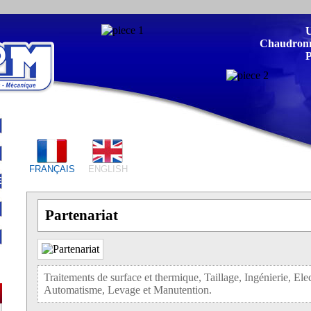
U
Chaudronne
P
FRANÇAIS
ENGLISH
E
Partenariat
Traitements de surface et thermique, Taillage, Ingénierie, Ele
Automatisme, Levage et Manutention.