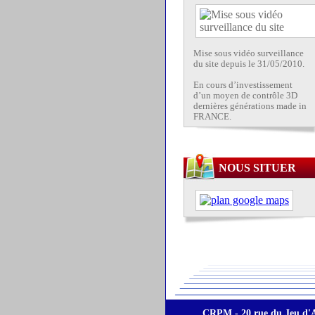
Mise sous vidéo surveillance
du site depuis le 31/05/2010.
En cours d’investissement
d’un moyen de contrôle 3D
dernières générations made in
FRANCE.
NOUS SITUER
CRPM - 20 rue du Jeu d'