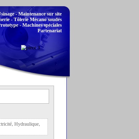
sinage - Maintenance sur site
rie - Tôlerie Mécano soudés
rototype - Machines spéciales
Partenariat
ctricité, Hydraulique,