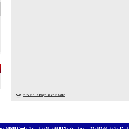
retour à la page savoir-faire
Arc 60680 Canly
Tel : +33 (0)3 44 83 95 27
Fax : +33 (0)3 44 83 95 32